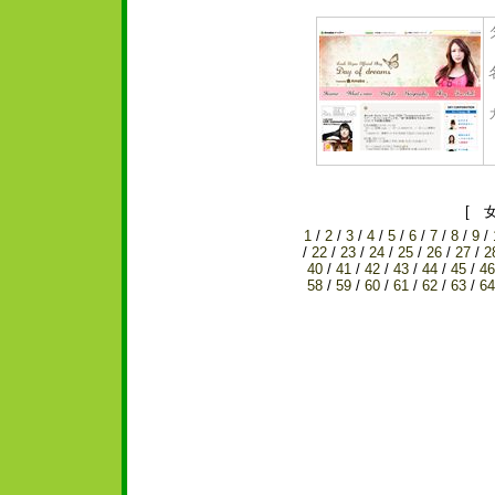
[ 
1
/
2
/
3
/
4
/
5
/
6
/
7
/
8
/
9
/
/
22
/
23
/
24
/
25
/
26
/
27
/
2
40
/
41
/
42
/
43
/
44
/
45
/
46
58
/
59
/
60
/
61
/
62
/
63
/
64