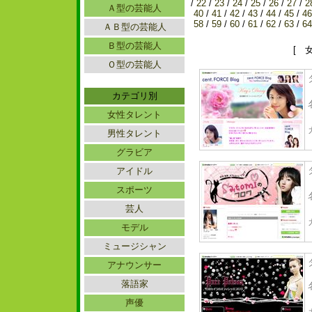
/
22
/
23
/
24
/
25
/
26
/
27
/
2
Ａ型の芸能人
40
/
41
/
42
/
43
/
44
/
45
/
46
58
/
59
/
60
/
61
/
62
/
63
/
64
ＡＢ型の芸能人
Ｂ型の芸能人
[ 
Ｏ型の芸能人
カテゴリ別
女性タレント
男性タレント
グラビア
アイドル
スポーツ
芸人
モデル
ミュージシャン
アナウンサー
落語家
声優