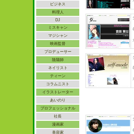
ビジネス
料理人
DJ
ミスキャン
マジシャン
映画監督
プロデューサー
陰陽師
ネイリスト
ティーン
コラムニスト
イラストレーター
あいのり
プロフェッショナル
社長
漫画家
美容家