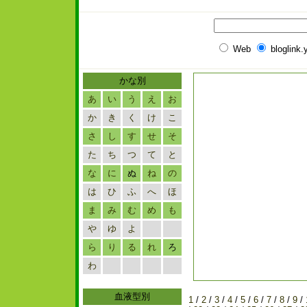
Web
bloglink
かな別
あ
い
う
え
お
か
き
く
け
こ
さ
し
す
せ
そ
た
ち
つ
て
と
な
に
ぬ
ね
の
は
ひ
ふ
へ
ほ
ま
み
む
め
も
や
ゆ
よ
ら
り
る
れ
ろ
わ
血液型別
1
/
2
/
3
/
4
/
5
/
6
/
7
/
8
/
9
/