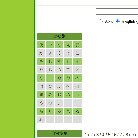
Web
bloglink
かな別
あ
い
う
え
お
か
き
く
け
こ
さ
し
す
せ
そ
た
ち
つ
て
と
な
に
ぬ
ね
の
は
ひ
ふ
へ
ほ
ま
み
む
め
も
や
ゆ
よ
ら
り
る
れ
ろ
わ
血液型別
1
/
2
/
3
/
4
/
5
/
6
/
7
/
8
/
9
/