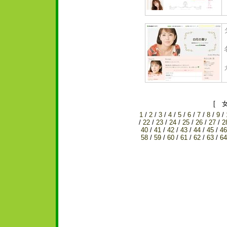
[ 
1
/
2
/
3
/
4
/
5
/
6
/
7
/
8
/
9
/
/
22
/
23
/
24
/
25
/
26
/
27
/
2
40
/
41
/
42
/
43
/
44
/
45
/
46
58
/
59
/
60
/
61
/
62
/
63
/
64