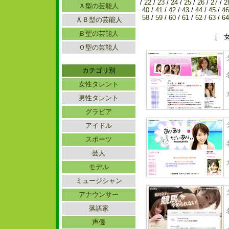
/
22
/
23
/
24
/
25
/
26
/
27
/
2
Ａ型の芸能人
40
/
41
/
42
/
43
/
44
/
45
/
46
58
/
59
/
60
/
61
/
62
/
63
/
64
ＡＢ型の芸能人
Ｂ型の芸能人
[ 
Ｏ型の芸能人
カテゴリ別
女性タレント
男性タレント
グラビア
アイドル
スポーツ
芸人
モデル
ミュージシャン
アナウンサー
落語家
声優