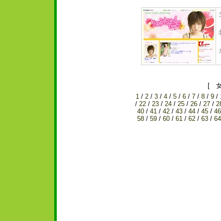
[ 
1
/
2
/
3
/
4
/
5
/
6
/
7
/
8
/
9
/
/
22
/
23
/
24
/
25
/
26
/
27
/
2
40
/
41
/
42
/
43
/
44
/
45
/
46
58
/
59
/
60
/
61
/
62
/
63
/
64