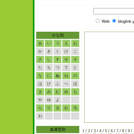
Web
bloglink
かな別
あ
い
う
え
お
か
き
く
け
こ
さ
し
す
せ
そ
た
ち
つ
て
と
な
に
ぬ
ね
の
は
ひ
ふ
へ
ほ
ま
み
む
め
も
や
ゆ
よ
ら
り
る
れ
ろ
わ
血液型別
1
/
2
/
3
/
4
/
5
/
6
/
7
/
8
/
9
/