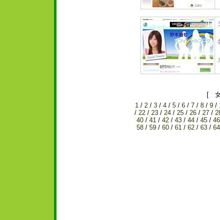
[ 
1
/
2
/
3
/
4
/
5
/
6
/
7
/
8
/
9
/
/
22
/
23
/
24
/
25
/
26
/
27
/
2
40
/
41
/
42
/
43
/
44
/
45
/
46
58
/
59
/
60
/
61
/
62
/
63
/
64