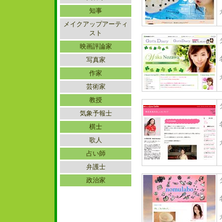
知事
メイクアップアーティ
スト
映画評論家
写真家
作家
芸術家
教授
気象予報士
棋士
歌人
占い師
弁護士
政治家