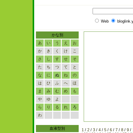
Web
bloglink
かな別
あ
い
う
え
お
か
き
く
け
こ
さ
し
す
せ
そ
た
ち
つ
て
と
な
に
ぬ
ね
の
は
ひ
ふ
へ
ほ
ま
み
む
め
も
や
ゆ
よ
ら
り
る
れ
ろ
わ
血液型別
1
/
2
/
3
/
4
/
5
/
6
/
7
/
8
/
9
/