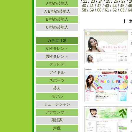
/
22
/
23
/
24
/
25
/
26
/
27
/
2
Ａ型の芸能人
40
/
41
/
42
/
43
/
44
/
45
/
46
58
/
59
/
60
/
61
/
62
/
63
/
64
ＡＢ型の芸能人
Ｂ型の芸能人
[ 
Ｏ型の芸能人
カテゴリ別
女性タレント
男性タレント
グラビア
アイドル
スポーツ
芸人
モデル
ミュージシャン
アナウンサー
落語家
声優