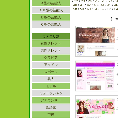
/
22
/
23
/
24
/
25
/
26
/
27
/
2
Ａ型の芸能人
40
/
41
/
42
/
43
/
44
/
45
/
46
58
/
59
/
60
/
61
/
62
/
63
/
64
ＡＢ型の芸能人
Ｂ型の芸能人
[ 
Ｏ型の芸能人
カテゴリ別
女性タレント
男性タレント
グラビア
アイドル
スポーツ
芸人
モデル
ミュージシャン
アナウンサー
落語家
声優