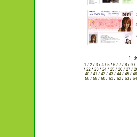
[ 
1
/
2
/
3
/
4
/
5
/
6
/
7
/
8
/
9
/
/
22
/
23
/
24
/
25
/
26
/
27
/
2
40
/
41
/
42
/
43
/
44
/
45
/
46
58
/
59
/
60
/
61
/
62
/
63
/
64