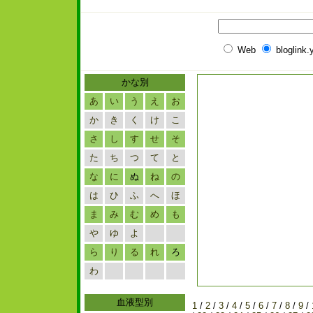
Web
bloglink
かな別
あ
い
う
え
お
か
き
く
け
こ
さ
し
す
せ
そ
た
ち
つ
て
と
な
に
ぬ
ね
の
は
ひ
ふ
へ
ほ
ま
み
む
め
も
や
ゆ
よ
ら
り
る
れ
ろ
わ
血液型別
1
/
2
/
3
/
4
/
5
/
6
/
7
/
8
/
9
/