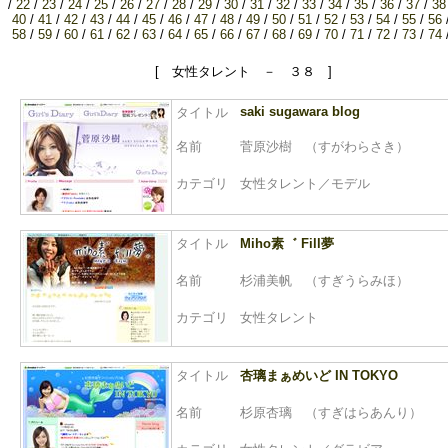
/
22
/
23
/
24
/
25
/
26
/
27
/
28
/
29
/
30
/
31
/
32
/
33
/
34
/
35
/
36
/
37
/
38
40
/
41
/
42
/
43
/
44
/
45
/
46
/
47
/
48
/
49
/
50
/
51
/
52
/
53
/
54
/
55
/
56
58
/
59
/
60
/
61
/
62
/
63
/
64
/
65
/
66
/
67
/
68
/
69
/
70
/
71
/
72
/
73
/
74
[ 女性タレント － ３８ ]
saki sugawara blog
タイトル
名前
菅原沙樹 （すがわらさき）
カテゴリ
女性タレント／モデル
タイトル
Miho素゛ Fill夢
名前
杉浦美帆 （すぎうらみほ）
カテゴリ
女性タレント
タイトル
杏璃まぁめいど IN TOKYO
名前
杉原杏璃 （すぎはらあんり）