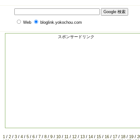
Web
bloglink.yokochou.com
スポンサードリンク
1
/
2
/
3
/
4
/
5
/
6
/
7
/
8
/
9
/
10
/
11
/
12
/
13
/
14
/
15
/
16
/
17
/
18
/
19
/
2