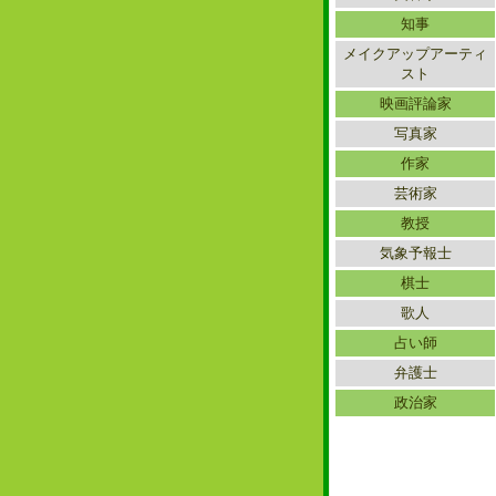
知事
メイクアップアーティ
スト
映画評論家
写真家
作家
芸術家
教授
気象予報士
棋士
歌人
占い師
弁護士
政治家