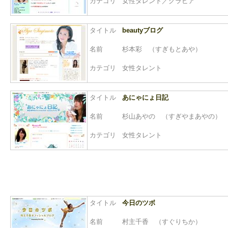
カテゴリ
女性タレント／グラビア
タイトル
beautyブログ
名前
杉本彩 （すぎもとあや）
カテゴリ
女性タレント
タイトル
あにゃにょ日記
名前
杉山あやの （すぎやまあやの）
カテゴリ
女性タレント
タイトル
今日のツボ
名前
村主千香 （すぐりちか）