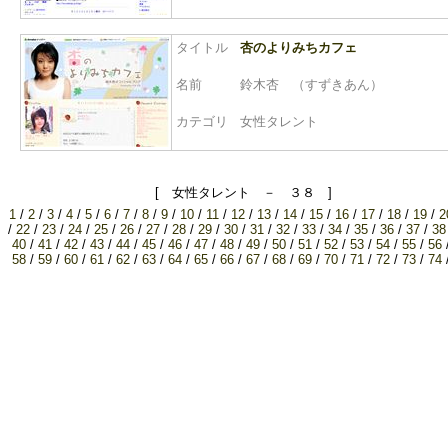
タイトル
杏のよりみちカフェ
名前
鈴木杏 （すずきあん）
カテゴリ
女性タレント
[ 女性タレント － ３８ ]
1
/
2
/
3
/
4
/
5
/
6
/
7
/
8
/
9
/
10
/
11
/
12
/
13
/
14
/
15
/
16
/
17
/
18
/
19
/
2
/
22
/
23
/
24
/
25
/
26
/
27
/
28
/
29
/
30
/
31
/
32
/
33
/
34
/
35
/
36
/
37
/
38
40
/
41
/
42
/
43
/
44
/
45
/
46
/
47
/
48
/
49
/
50
/
51
/
52
/
53
/
54
/
55
/
56
58
/
59
/
60
/
61
/
62
/
63
/
64
/
65
/
66
/
67
/
68
/
69
/
70
/
71
/
72
/
73
/
74