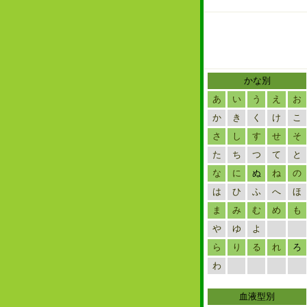
かな別
あ
い
う
え
お
か
き
く
け
こ
さ
し
す
せ
そ
た
ち
つ
て
と
な
に
ぬ
ね
の
は
ひ
ふ
へ
ほ
ま
み
む
め
も
や
ゆ
よ
ら
り
る
れ
ろ
わ
血液型別