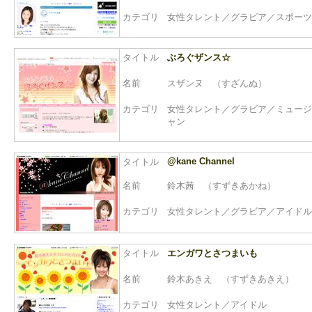
カテゴリ
女性タレント／グラビア／スポーツ
タイトル
ぶろぐザンス☆
名前
スザンヌ （すざんぬ）
カテゴリ
女性タレント／グラビア／ミュージ
ャン
@kane Channel
タイトル
名前
鈴木茜 （すずきあかね）
カテゴリ
女性タレント／グラビア／アイドル
タイトル
エンガワとさつまいも
名前
鈴木あきえ （すずきあきえ）
カテゴリ
女性タレント／アイドル