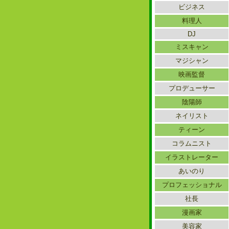
ビジネス
料理人
DJ
ミスキャン
マジシャン
映画監督
プロデューサー
陰陽師
ネイリスト
ティーン
コラムニスト
イラストレーター
あいのり
プロフェッショナル
社長
漫画家
美容家