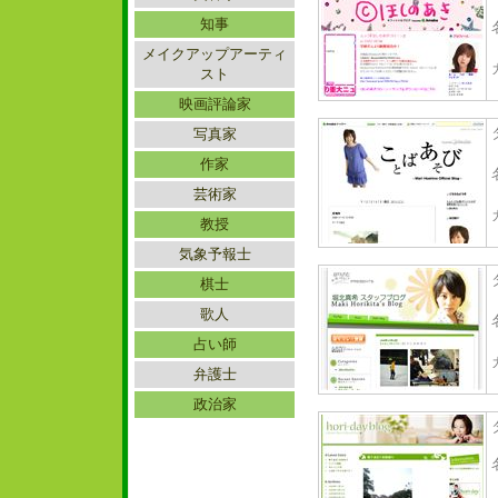
知事
メイクアップアーティ
スト
映画評論家
写真家
作家
芸術家
教授
気象予報士
棋士
歌人
占い師
弁護士
政治家