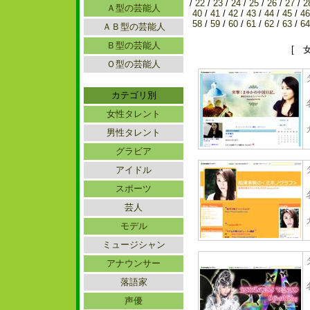
/
22
/
23
/
24
/
25
/
26
/
27
/
2
Ａ型の芸能人
40
/
41
/
42
/
43
/
44
/
45
/
46
58
/
59
/
60
/
61
/
62
/
63
/
64
ＡＢ型の芸能人
Ｂ型の芸能人
[ 
Ｏ型の芸能人
カテゴリ別
女性タレント
男性タレント
グラビア
アイドル
スポーツ
芸人
モデル
ミュージシャン
アナウンサー
落語家
声優