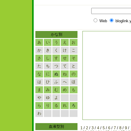
Web
bloglink
かな別
あ
い
う
え
お
か
き
く
け
こ
さ
し
す
せ
そ
た
ち
つ
て
と
な
に
ぬ
ね
の
は
ひ
ふ
へ
ほ
ま
み
む
め
も
や
ゆ
よ
ら
り
る
れ
ろ
わ
血液型別
1
/
2
/
3
/
4
/
5
/
6
/
7
/
8
/
9
/