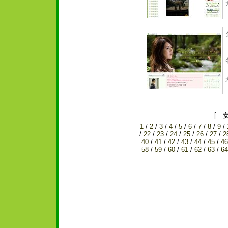
[ 
1
/
2
/
3
/
4
/
5
/
6
/
7
/
8
/
9
/
/
22
/
23
/
24
/
25
/
26
/
27
/
2
40
/
41
/
42
/
43
/
44
/
45
/
46
58
/
59
/
60
/
61
/
62
/
63
/
64