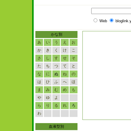
Web
bloglink
かな別
あ
い
う
え
お
か
き
く
け
こ
さ
し
す
せ
そ
た
ち
つ
て
と
な
に
ぬ
ね
の
は
ひ
ふ
へ
ほ
ま
み
む
め
も
や
ゆ
よ
ら
り
る
れ
ろ
わ
血液型別