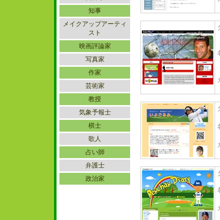
知事
メイクアップアーティ
スト
映画評論家
写真家
作家
芸術家
教授
気象予報士
棋士
歌人
占い師
弁護士
政治家